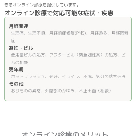
きるオンライン診療を提供しています。
オンライン診療で対応可能な症状・疾患
月経関連
生理痛、生理不順、月経前症候群(PMS)、月経過多、月経困難
症
避妊・ピル
低用量ピルの処方、アフターピル（緊急避妊薬）の処方、ピ
ルの相談
更年期
ホットフラッシュ、発汗、イライラ、不眠、気分の落ち込み
その他
おりものの異常、外陰部のかゆみ、不正出血（相談）
オンライン診療のメリット