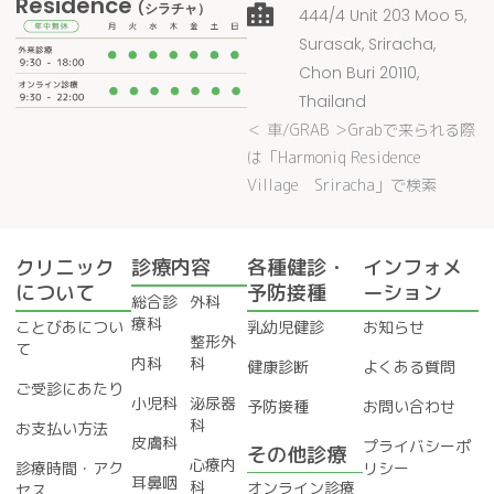
Residence
(シラチャ）
444/4 Unit 203 Moo 5,
Surasak, Sriracha,
Chon Buri 20110,
Thailand
＜ 車/GRAB ＞Grabで来られる際
は「Harmoniq Residence
Village Sriracha」で検索
クリニック
診療内容
各種健診・
インフォメ
について
予防接種
ーション
総合診
外科
療科
ことびあについ
乳幼児健診
お知らせ
整形外
て
内科
科
健康診断
よくある質問
ご受診にあたり
小児科
泌尿器
予防接種
お問い合わせ
科
お支払い方法
皮膚科
プライバシーポ
その他診療
心療内
診療時間・アク
リシー
耳鼻咽
科
オンライン診療
セス