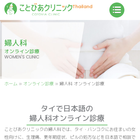
内
Thailand
容
を
ス
キ
婦人科
ッ
オンライン診療
プ
WOMEN'S CLINIC
ホーム
»
オンライン診療
»
婦人科 オンライン診療
タイで日本語の
婦人科オンライン診療
ことびあクリニックの婦人科では、タイ・バンコクにお住まいの女
性向けに、生理痛、更年期症状、ピルの処方などを日本語で相談で