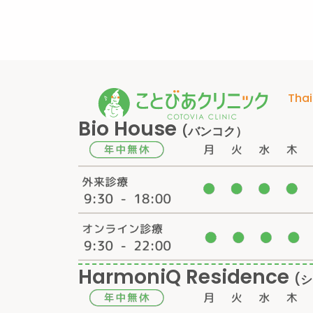
Thai
Bio House
(バンコク）
HarmoniQ Residence
(